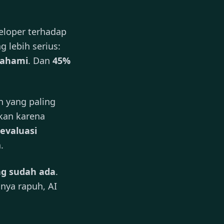
eloper terhadap
ng lebih serius:
pahami
. Dan
45%
n yang paling
kan karena
evaluasi
.
g sudah ada
.
nya rapuh, AI