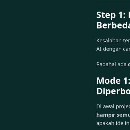
Step 1:
Berbed
Kesalahan te
AI dengan ca
Padahal ada
Mode 1:
Diperb
Di awal proje
hampir sem
apakah ide i