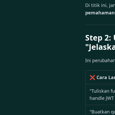
Di titik ini,
pemahaman
Step 2:
"Jelask
Ini perubahan
❌ Cara L
"Tuliskan f
handle JWT 
"Buatkan q