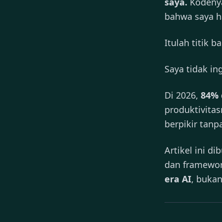
saya.
Kodenya
bahwa saya h
Itulah titik ba
Saya tidak in
Di 2026,
84% 
produktivitas
berpikir tanpa
Artikel ini 
dan framewor
era AI
, buka