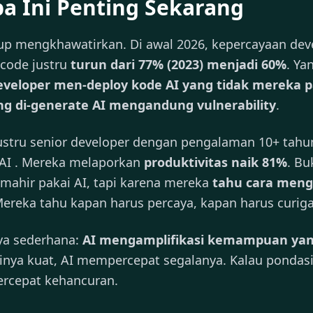
a Ini Penting Sekarang
up mengkhawatirkan. Di awal 2026, kepercayaan dev
 code justru
turun dari 77% (2023) menjadi 60%
. Ya
developer men-deploy kode AI yang tidak mereka 
ng di-generate AI mengandung vulnerability
.
justru senior developer dengan pengalaman 10+ tahu
AI . Mereka melaporkan
produktivitas naik 81%
. Bu
 mahir pakai AI, tapi karena mereka
tahu cara meng
Mereka tahu kapan harus percaya, kapan harus curiga
ya sederhana:
AI mengamplifikasi kemampuan yan
inya kuat, AI mempercepat segalanya. Kalau pondasi
rcepat kehancuran.