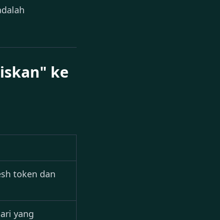
adalah
liskan" ke
esh token dan
dari yang