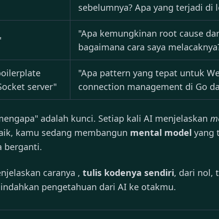
sebelumnya? Apa yang terjadi di l
"Apa kemungkinan root cause dari
"
bagaimana cara saya melacaknya
oilerplate
"Apa pattern yang tepat untuk W
ocket server"
connection management di Go d
mengapa" adalah kunci. Setiap kali AI menjelaskan
m
 baik, kamu sedang membangun
mental model
yang t
 berganti.
njelaskan caranya ,
tulis kodenya sendiri
, dari nol,
indahkan pengetahuan dari AI ke otakmu.