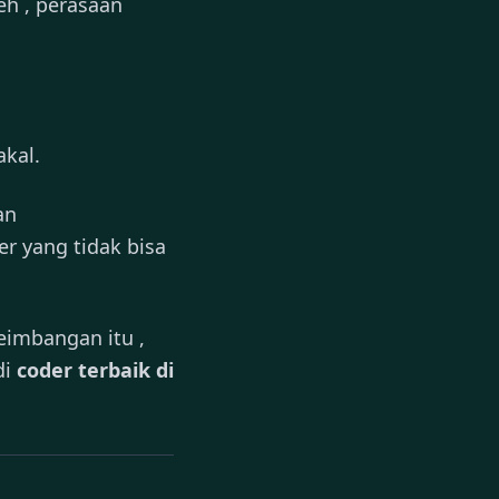
eh , perasaan
akal.
an
er yang tidak bisa
eimbangan itu ,
di
coder terbaik di