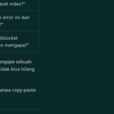
evel index?"
 error ini dan
?"
ebSocket
an mengapa?"
engapa
sebuah
idak bisa hilang
 tanpa copy-paste.