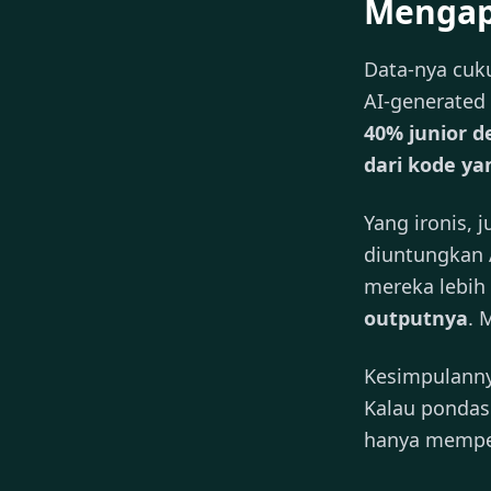
Mengap
Data-nya cuk
AI-generated
40% junior 
dari kode ya
Yang ironis, 
diuntungkan 
mereka lebih
outputnya
. 
Kesimpulann
Kalau pondas
hanya mempe