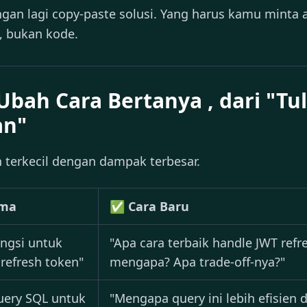
 jangan lagi copy-paste solusi. Yang harus kamu minta 
, bukan kode.
 Ubah Cara Bertanya , dari "Tu
an"
 terkecil dengan dampak terbesar.
ama
✅ Cara Baru
ungsi untuk
"Apa cara terbaik handle JWT refr
refresh token"
mengapa? Apa trade-off-nya?"
uery SQL untuk
"Mengapa query ini lebih efisien 