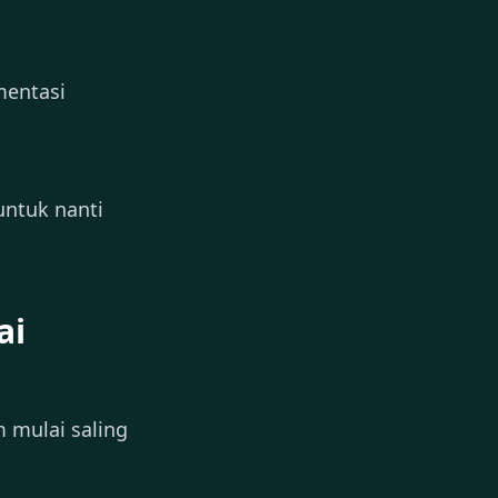
mentasi
untuk nanti
ai
m mulai saling